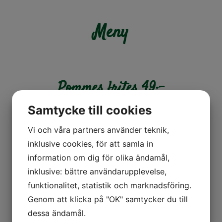
Meny
Pommes frites 49:-
Ugnsgratinerade nachos 85:-
Samtycke till cookies
Toast skagen 89:-
Vi och våra partners använder teknik,
inklusive cookies, för att samla in
Husets köttbullar 95:-
information om dig för olika ändamål,
Ostburgare 125:-
inklusive: bättre användarupplevelse,
funktionalitet, statistik och marknadsföring.
Halloumiburgare 125:-
Genom att klicka på "OK" samtycker du till
dessa ändamål.