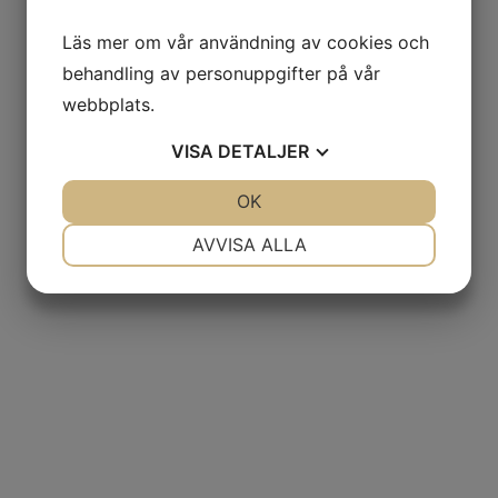
Fish N Chips 125:-
Läs mer om vår användning av cookies och
Schnitzel 99:-
behandling av personuppgifter på vår
Club sandwich 139:-
webbplats.
Kikärtsburgare 125:-
VISA
DETALJER
JA
NEJ
OK
JA
NEJ
Ceasarsallad 119:-
NÖDVÄNDIG
INSTÄLLNINGAR
AVVISA ALLA
Friterad camembert 69:-
JA
NEJ
JA
NEJ
MARKNADSFÖRING
STATISTIK