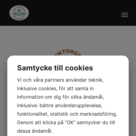
Togg
navi
Samtycke till cookies
Vi och våra partners använder teknik,
inklusive cookies, för att samla in
Jerntorgets Brygghus
information om dig för olika ändamål,
inklusive: bättre användarupplevelse,
Järntorget 4, 413 04 Göteborg
funktionalitet, statistik och marknadsföring.
031-14 77 74 | jerntorget@brygghuset.eu
Genom att klicka på "OK" samtycker du till
www.brygghuset.eu
dessa ändamål.