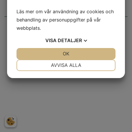
Läs mer om vår användning av cookies och
behandling av personuppgifter på vår
2026 © Järntorgets Brygghus AB
webbplats.
Integritetspolicy
|
Cookies
VISA
DETALJER
JA
NEJ
OK
JA
NEJ
NÖDVÄNDIG
INSTÄLLNINGAR
AVVISA ALLA
JA
NEJ
JA
NEJ
MARKNADSFÖRING
STATISTIK